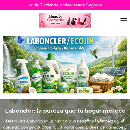
🛍️ Tu tienda online desde Segovia
Ir
al
contenido
principal
Laboncler: la pureza que tu hogar merece
Descubre Laboncler, la marca que redefine la limpieza y el
cuidado con productos 100% naturales. Libres de químicos y